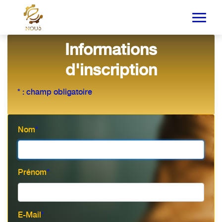
Informations
d'inscription
* : champ obligatoire
Nom
*
Prénom
*
E-Mail
*