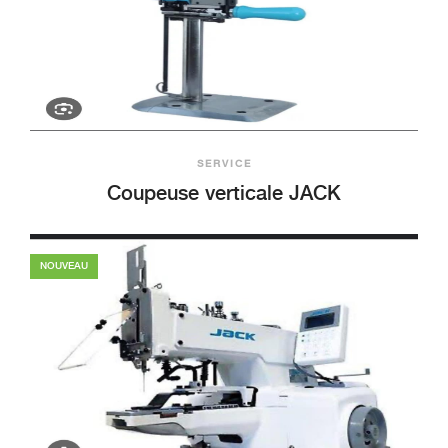
+ Aperçu
SERVICE
Coupeuse verticale JACK
NOUVEAU