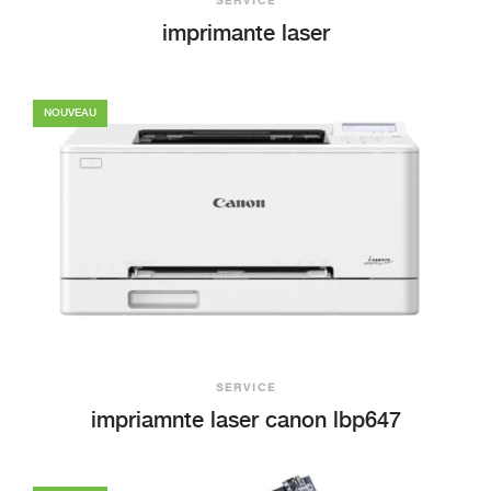
SERVICE
imprimante laser
NOUVEAU
+ Aperçu
SERVICE
impriamnte laser canon lbp647