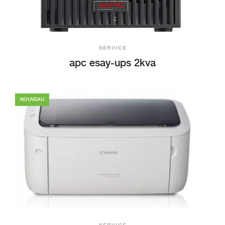
+ Aperçu
SERVICE
apc esay-ups 2kva
NOUVEAU
+ Aperçu