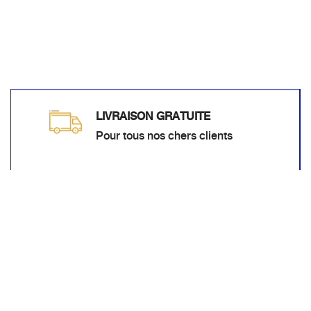
LIVRAISON GRATUITE
Pour tous nos chers clients
SERVICE CLIENT
Nous sommes à votre service à
tout moment
LIVRAISON À TEMPS
Toujours faire de notre mieux